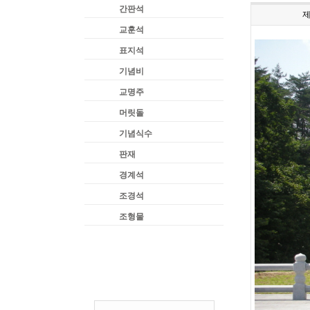
간판석
교훈석
표지석
기념비
교명주
머릿돌
기념식수
판재
경계석
조경석
조형물