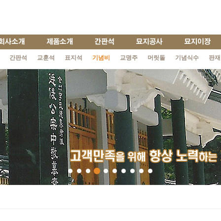
간판석
교훈석
표지석
기념비
교명주
머릿돌
기념식수
판재