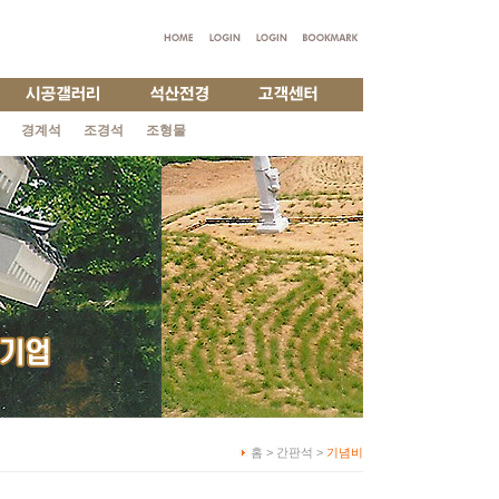
경계석
조경석
조형물
홈 > 간판석 >
기념비