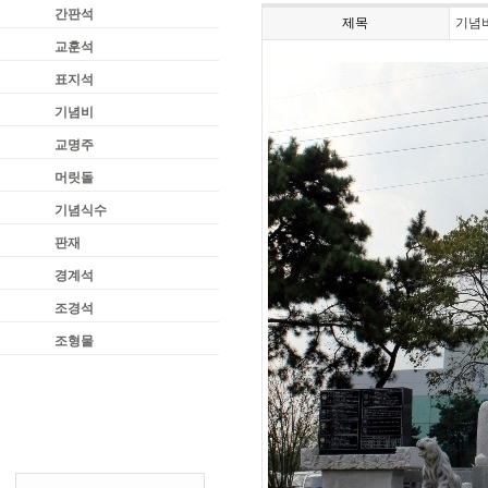
간판석
제목
기념
교훈석
표지석
기념비
교명주
머릿돌
기념식수
판재
경계석
조경석
조형물