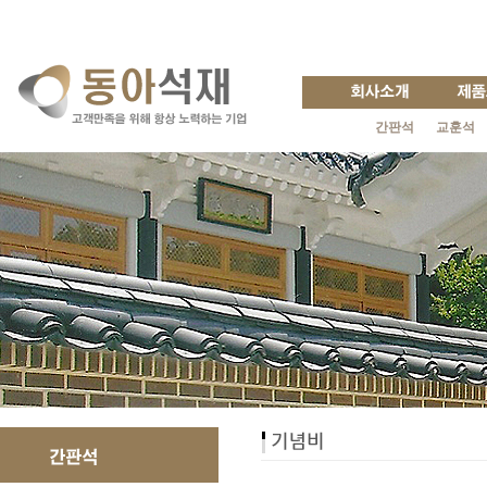
간판석
교훈석