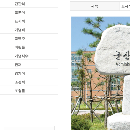
간판석
제목
표지
교훈석
표지석
기념비
교명주
머릿돌
기념식수
판재
경계석
조경석
조형물