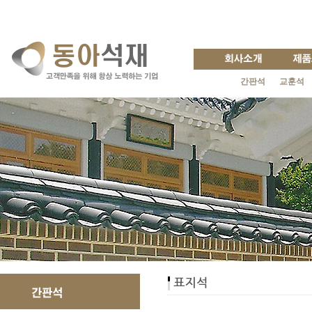
간판석
교훈석