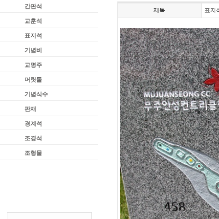
간판석
제목
표지
교훈석
표지석
기념비
교명주
머릿돌
기념식수
판재
경계석
조경석
조형물