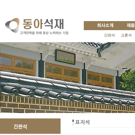
간판석
교훈석