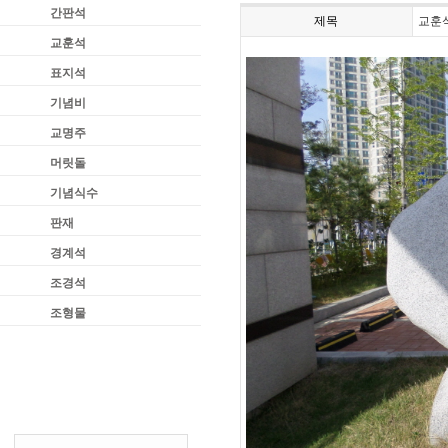
간판석
제목
교훈
교훈석
표지석
기념비
교명주
머릿돌
기념식수
판재
경계석
조경석
조형물