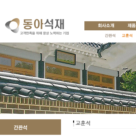
간판석
교훈석