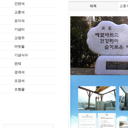
간판석
제목
교훈
교훈석
표지석
기념비
교명주
머릿돌
기념식수
판재
경계석
조경석
조형물