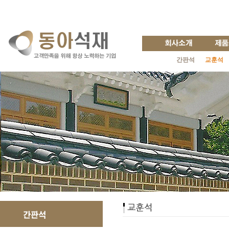
간판석
교훈석