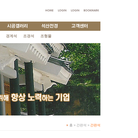
경계석
조경석
조형물
홈 > 간판석 >
간판석