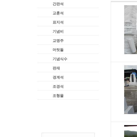
간판석
교훈석
표지석
기념비
교명주
머릿돌
기념식수
판재
경계석
조경석
조형물