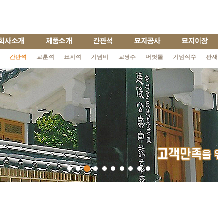
간판석
교훈석
표지석
기념비
교명주
머릿돌
기념식수
판재