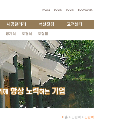
경계석
조경석
조형물
홈 > 간판석 >
간판석