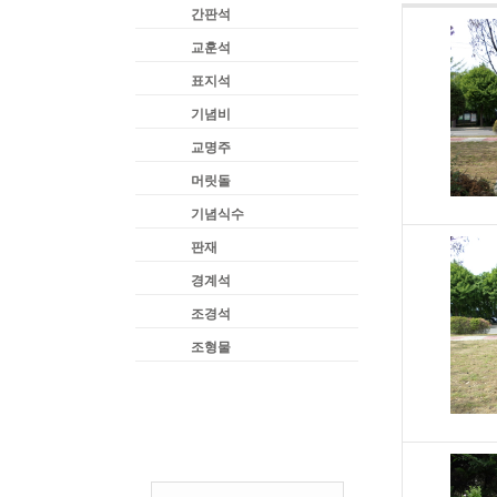
간판석
교훈석
표지석
기념비
교명주
머릿돌
기념식수
판재
경계석
조경석
조형물