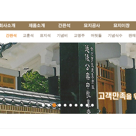
간판석
교훈석
표지석
기념비
교명주
머릿돌
기념식수
판재