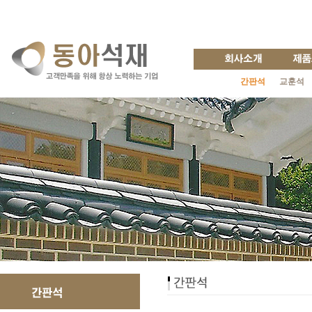
간판석
교훈석