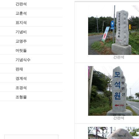
간판석
교훈석
표지석
기념비
교명주
머릿돌
간판석
기념식수
판재
경계석
조경석
조형물
간판석