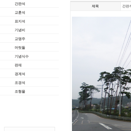
간판석
제목
간판
교훈석
표지석
기념비
교명주
머릿돌
기념식수
판재
경계석
조경석
조형물