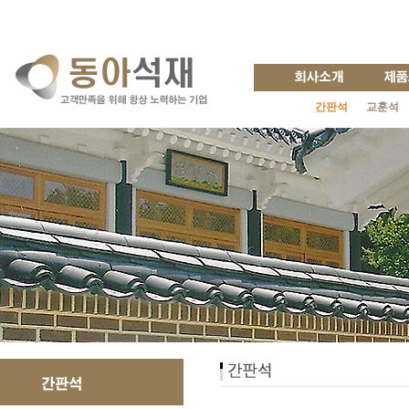
간판석
교훈석