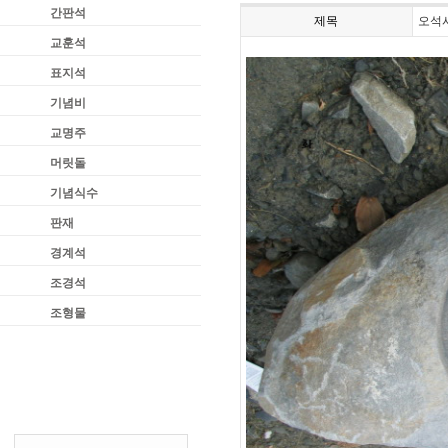
간판석
제목
오석
교훈석
표지석
기념비
교명주
머릿돌
기념식수
판재
경계석
조경석
조형물