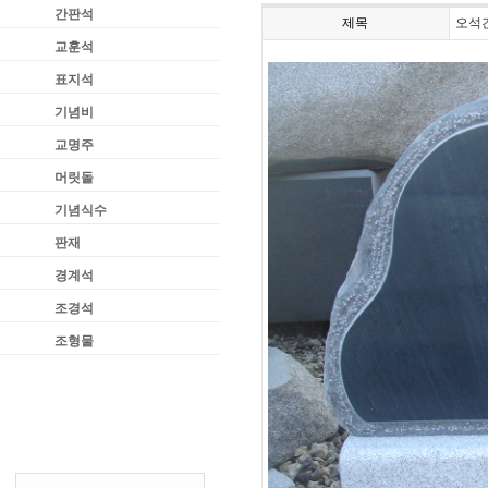
간판석
제목
오석
교훈석
표지석
기념비
교명주
머릿돌
기념식수
판재
경계석
조경석
조형물