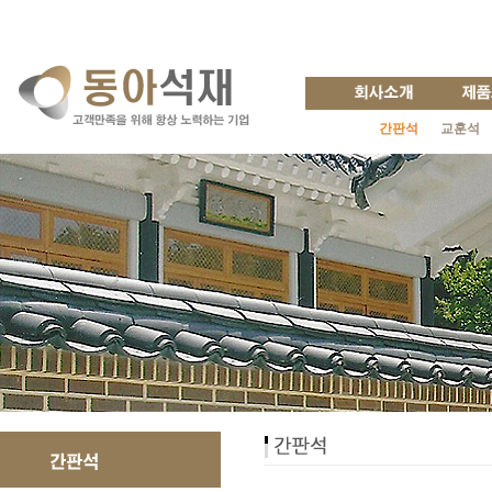
간판석
교훈석