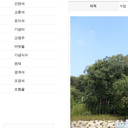
간판석
제목
석탑
교훈석
표지석
기념비
교명주
머릿돌
기념식수
판재
경계석
조경석
조형물