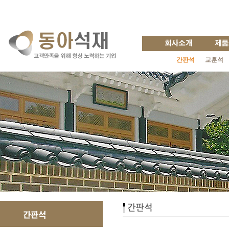
간판석
교훈석