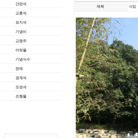
간판석
제목
석탑
교훈석
표지석
기념비
교명주
머릿돌
기념식수
판재
경계석
조경석
조형물