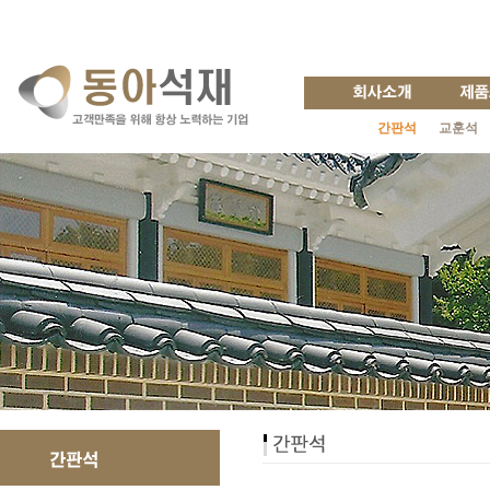
간판석
교훈석