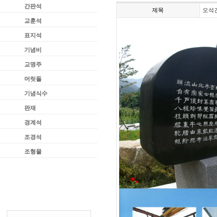
간판석
제목
오석
교훈석
표지석
기념비
교명주
머릿돌
기념식수
판재
경계석
조경석
조형물