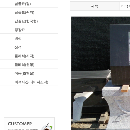
납골묘(정)
제목
비석
납골묘(쉼터)
납골묘(한국형)
평장묘
비석
상석
둘레석(사각)
둘레석(원형)
석등(조형물)
비석사진(레이져조각)