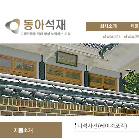
납골묘(정)
납골묘(쉼