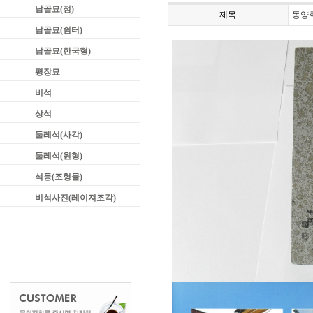
납골묘(정)
제목
동양
납골묘(쉼터)
납골묘(한국형)
평장묘
비석
상석
둘레석(사각)
둘레석(원형)
석등(조형물)
비석사진(레이져조각)