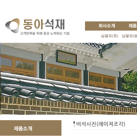
납골묘(정)
납골묘(쉼