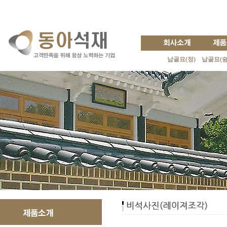
납골묘(정)
납골묘(쉼