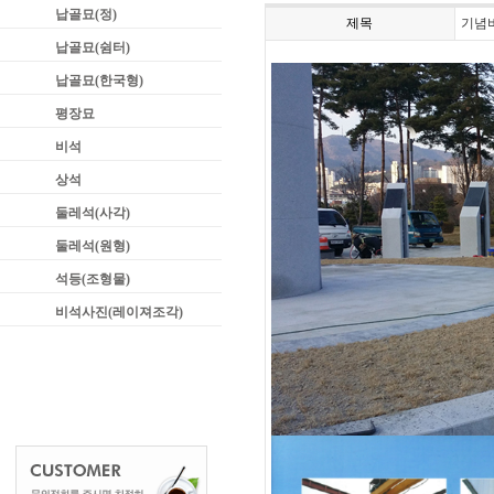
납골묘(정)
제목
기념
납골묘(쉼터)
납골묘(한국형)
평장묘
비석
상석
둘레석(사각)
둘레석(원형)
석등(조형물)
비석사진(레이져조각)