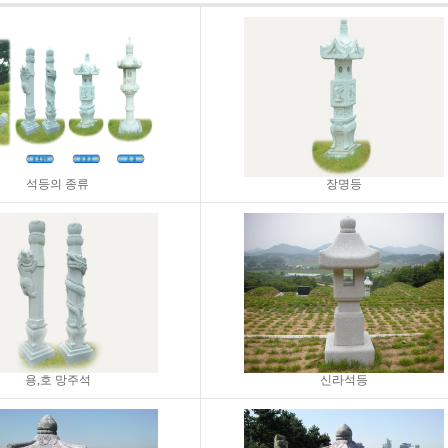
석등의 종류
장명등
용,호 망주석
신라석등