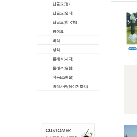
납골묘(정)
납골묘(쉼터)
납골묘(한국형)
평장묘
비석
상석
둘레석(사각)
둘레석(원형)
석등(조형물)
비석사진(레이져조각)