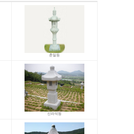
춘일등
신라석등