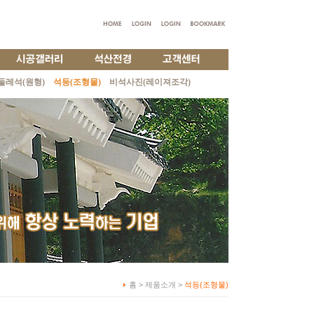
둘레석(원형)
석등(조형물)
비석사진(레이져조각)
홈 > 제품소개 >
석등(조형물)