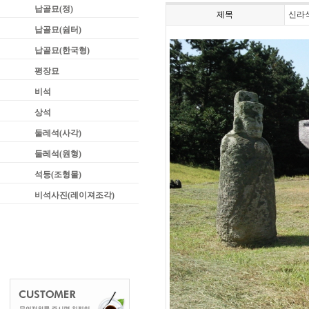
납골묘(정)
제목
신라
납골묘(쉼터)
납골묘(한국형)
평장묘
비석
상석
둘레석(사각)
둘레석(원형)
석등(조형물)
비석사진(레이져조각)