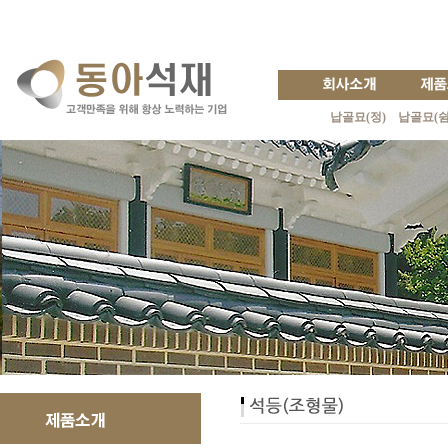
납골묘(정)
납골묘(쉼