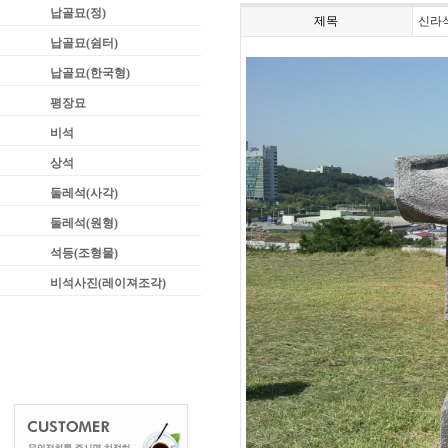
납골묘(정)
제목
신라
납골묘(쉼터)
납골묘(한국형)
평장묘
비석
상석
둘레석(사각)
둘레석(원형)
석등(조형물)
비석사진(레이져조각)