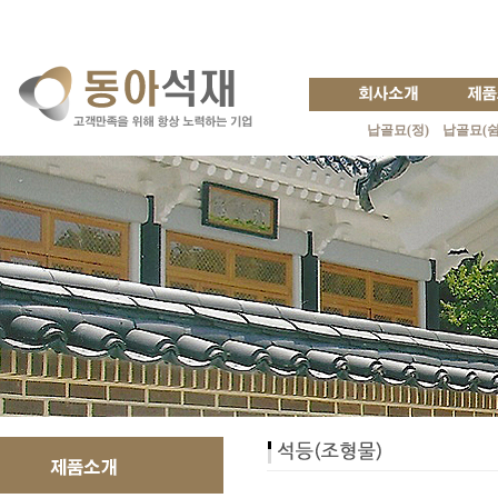
납골묘(정)
납골묘(쉼