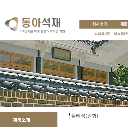
납골묘(정)
납골묘(쉼