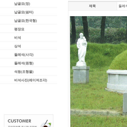
납골묘(정)
제목
둘레석
납골묘(쉼터)
납골묘(한국형)
평장묘
비석
상석
둘레석(사각)
둘레석(원형)
석등(조형물)
비석사진(레이져조각)