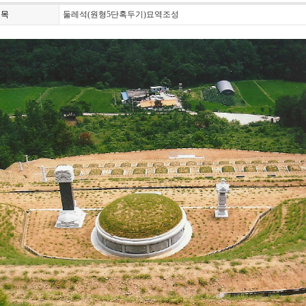
제목
둘레석(원형5단혹두기)묘역조성