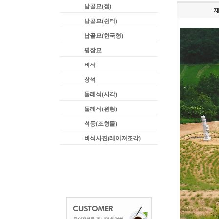
납골묘(정)
납골묘(쉼터)
납골묘(한국형)
평장묘
비석
상석
둘레석(사각)
둘레석(원형)
석등(조형물)
비석사진(레이져조각)