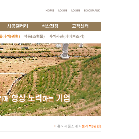
둘레석(원형)
석등(조형물)
비석사진(레이져조각)
홈 > 제품소개 >
둘레석(원형)