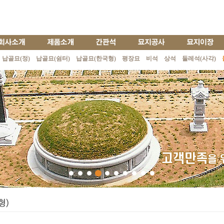
납골묘(정)
납골묘(쉼터)
납골묘(한국형)
평장묘
비석
상석
둘레석(사각)