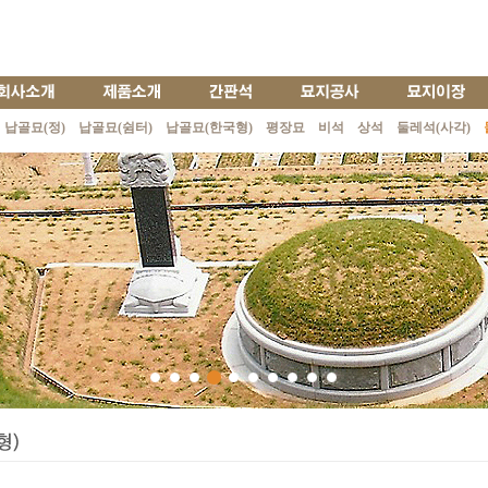
납골묘(정)
납골묘(쉼터)
납골묘(한국형)
평장묘
비석
상석
둘레석(사각)