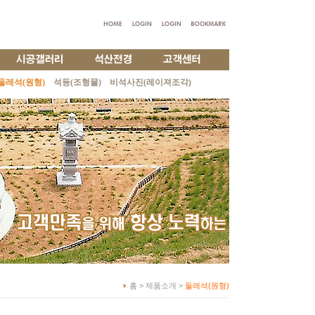
둘레석(원형)
석등(조형물)
비석사진(레이져조각)
홈 > 제품소개 >
둘레석(원형)