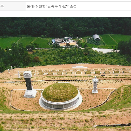
제목
둘레석(원형5단혹두기)묘역조성