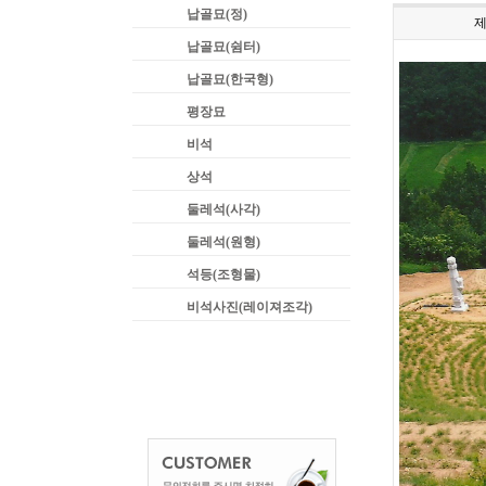
납골묘(정)
납골묘(쉼터)
납골묘(한국형)
평장묘
비석
상석
둘레석(사각)
둘레석(원형)
석등(조형물)
비석사진(레이져조각)