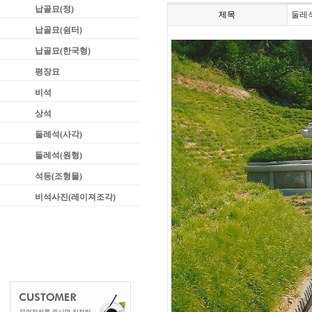
납골묘(정)
제목
둘레
납골묘(쉼터)
납골묘(한국형)
평장묘
비석
상석
둘레석(사각)
둘레석(원형)
석등(조형물)
비석사진(레이져조각)