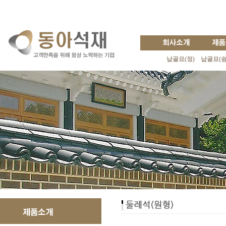
납골묘(정)
납골묘(쉼