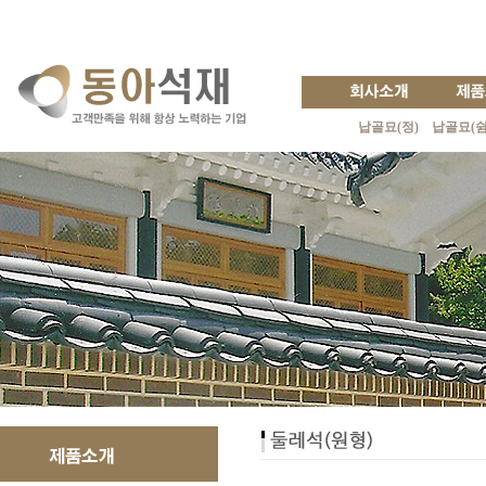
납골묘(정)
납골묘(쉼