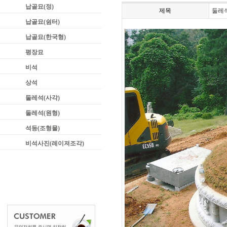
납골묘(정)
제목
둘레석
납골묘(쉼터)
납골묘(한국형)
평장묘
비석
상석
둘레석(사각)
둘레석(원형)
석등(조형물)
비석사진(레이져조각)