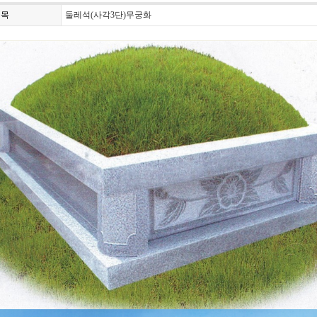
제목
둘레석(사각3단)무궁화