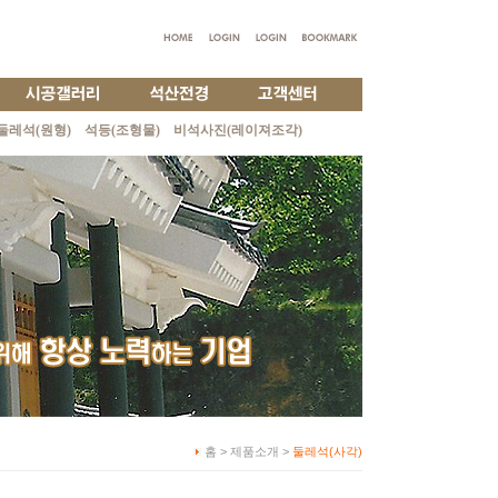
둘레석(원형)
석등(조형물)
비석사진(레이져조각)
홈 > 제품소개 >
둘레석(사각)