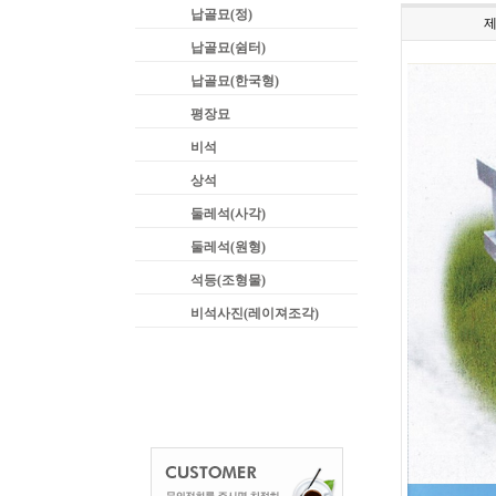
납골묘(정)
납골묘(쉼터)
납골묘(한국형)
평장묘
비석
상석
둘레석(사각)
둘레석(원형)
석등(조형물)
비석사진(레이져조각)