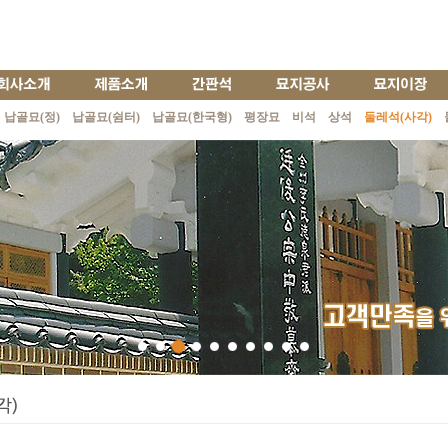
납골묘(정)
납골묘(쉼터)
납골묘(한국형)
평장묘
비석
상석
둘레석(사각)