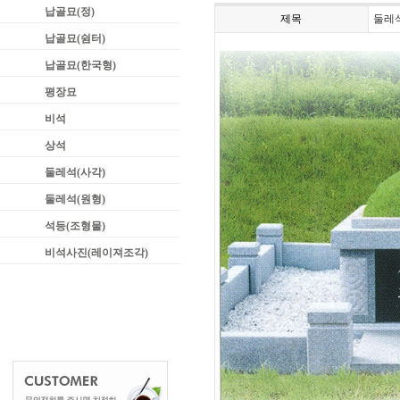
납골묘(정)
제목
둘레석
납골묘(쉼터)
납골묘(한국형)
평장묘
비석
상석
둘레석(사각)
둘레석(원형)
석등(조형물)
비석사진(레이져조각)