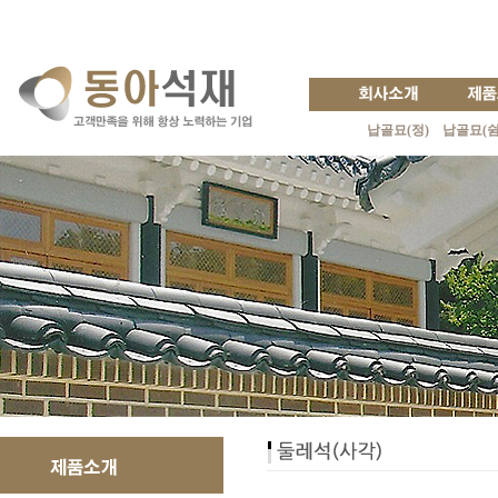
납골묘(정)
납골묘(쉼