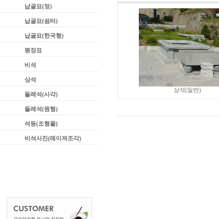
납골묘(정)
납골묘(쉼터)
납골묘(한국형)
평장묘
비석
상석
상석(일반)
둘레석(사각)
둘레석(원형)
석등(조형물)
비석사진(레이져조각)