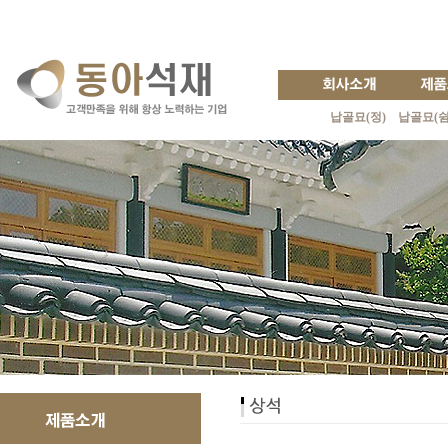
납골묘(정)
납골묘(쉼