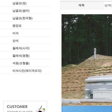
납골묘(정)
제목
상석(
납골묘(쉼터)
납골묘(한국형)
평장묘
비석
상석
둘레석(사각)
둘레석(원형)
석등(조형물)
비석사진(레이져조각)