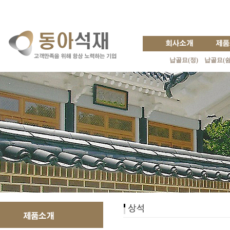
납골묘(정)
납골묘(쉼