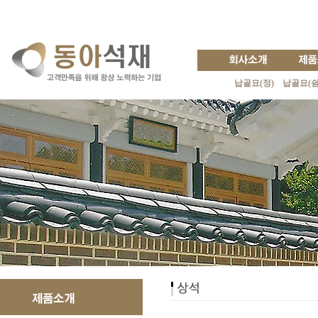
납골묘(정)
납골묘(쉼