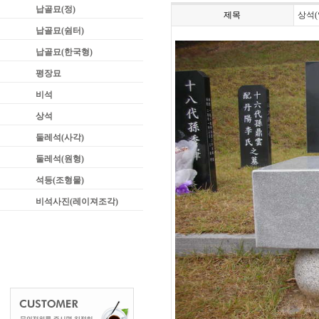
납골묘(정)
제목
상석(
납골묘(쉼터)
납골묘(한국형)
평장묘
비석
상석
둘레석(사각)
둘레석(원형)
석등(조형물)
비석사진(레이져조각)