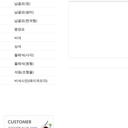
납골묘(정)
납골묘(쉼터)
납골묘(한국형)
평장묘
비석
상석
둘레석(사각)
둘레석(원형)
석등(조형물)
비석사진(레이져조각)