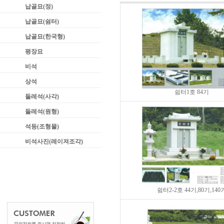
납골묘(정)
납골묘(쉼터)
납골묘(한국형)
평장묘
비석
상석
쉼터1호 84기
둘레석(사각)
둘레석(원형)
석등(조형물)
비석사진(레이져조각)
쉼터2-2호 44기,80기,140