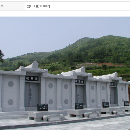
제목
쉼터1호 1000기