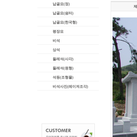
납골묘(정)
납골묘(쉼터)
납골묘(한국형)
평장묘
비석
상석
둘레석(사각)
둘레석(원형)
석등(조형물)
비석사진(레이져조각)