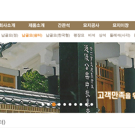
납골묘(정)
납골묘(쉼터)
납골묘(한국형)
평장묘
비석
상석
둘레석(사각)