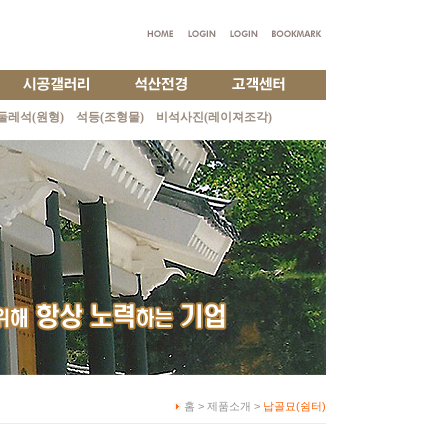
둘레석(원형)
석등(조형물)
비석사진(레이져조각)
홈 > 제품소개 >
납골묘(쉼터)