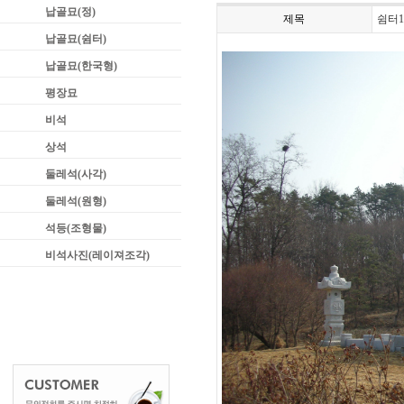
납골묘(정)
제목
쉼터1
납골묘(쉼터)
납골묘(한국형)
평장묘
비석
상석
둘레석(사각)
둘레석(원형)
석등(조형물)
비석사진(레이져조각)