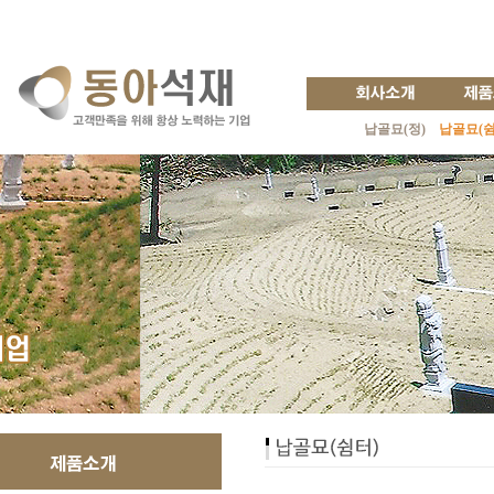
납골묘(정)
납골묘(쉼