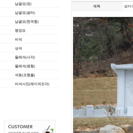
납골묘(정)
제목
쉼터1
납골묘(쉼터)
납골묘(한국형)
평장묘
비석
상석
둘레석(사각)
둘레석(원형)
석등(조형물)
비석사진(레이져조각)