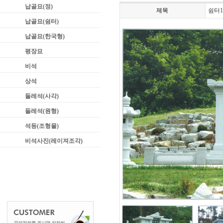
납골묘(정)
제목
쉼터1
납골묘(쉼터)
납골묘(한국형)
평장묘
비석
상석
둘레석(사각)
둘레석(원형)
석등(조형물)
비석사진(레이져조각)