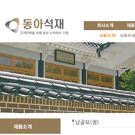
납골묘(정)
납골묘(쉼