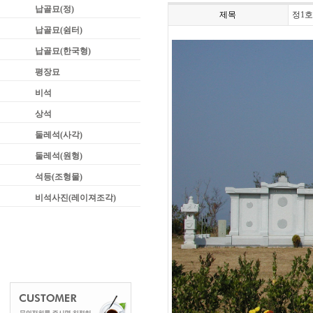
납골묘(정)
제목
정1호1
납골묘(쉼터)
납골묘(한국형)
평장묘
비석
상석
둘레석(사각)
둘레석(원형)
석등(조형물)
비석사진(레이져조각)