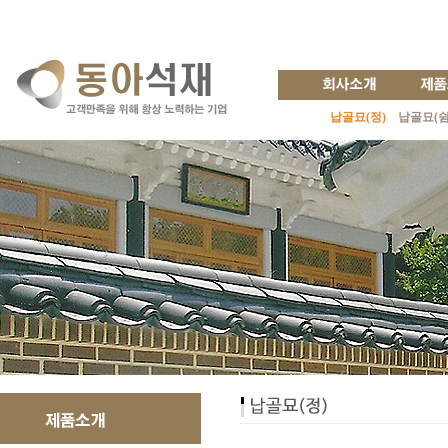
납골묘(정)
납골묘(쉼