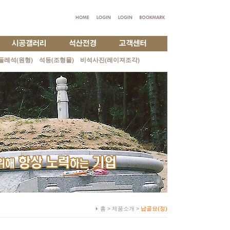
둘레석(원형)
석등(조형물)
비석사진(레이져조각)
홈 > 제품소개 >
납골묘(정)