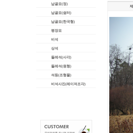
납골묘(정)
납골묘(쉼터)
납골묘(한국형)
평장묘
비석
상석
둘레석(사각)
둘레석(원형)
석등(조형물)
비석사진(레이져조각)