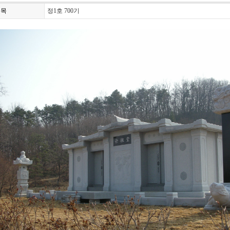
제목
정1호 700기