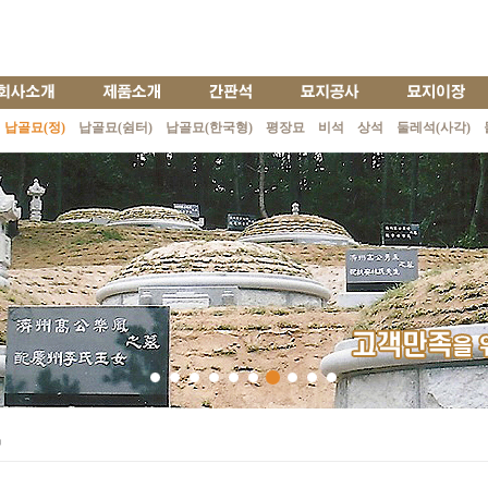
납골묘(정)
납골묘(쉼터)
납골묘(한국형)
평장묘
비석
상석
둘레석(사각)