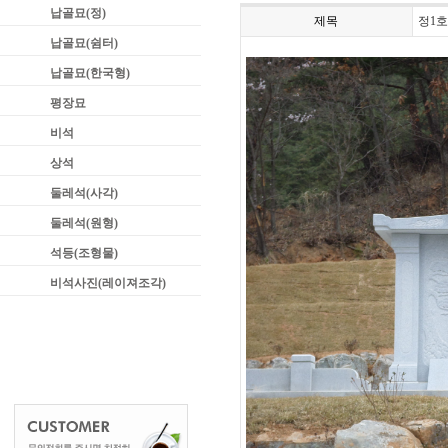
납골묘(정)
제목
정1호 
납골묘(쉼터)
납골묘(한국형)
평장묘
비석
상석
둘레석(사각)
둘레석(원형)
석등(조형물)
비석사진(레이져조각)