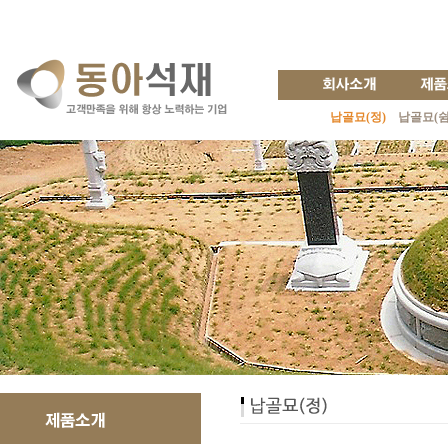
납골묘(정)
납골묘(쉼