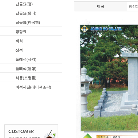
납골묘(정)
제목
정4호
납골묘(쉼터)
납골묘(한국형)
평장묘
비석
상석
둘레석(사각)
둘레석(원형)
석등(조형물)
비석사진(레이져조각)