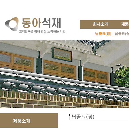
납골묘(정)
납골묘(쉼